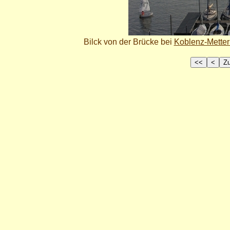
Bilck von der Brücke bei
Koblenz-Metter
<<
<
Z