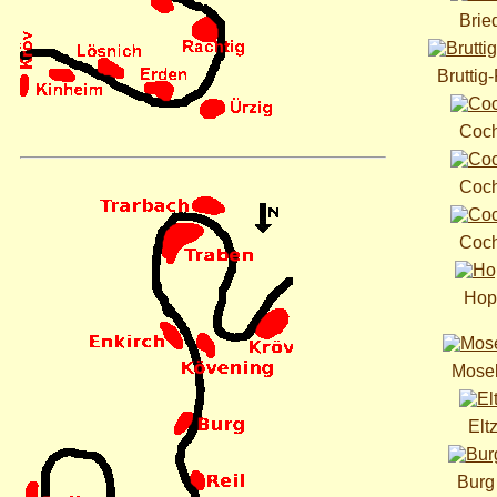
Brie
Bruttig
Coc
Coc
Coc
Hop
Mose
Eltz
Burg 