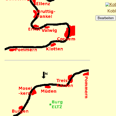
Kob
Bearbeiten