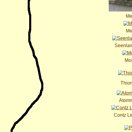
Me
Me
Seenlan
Mo
Thion
Atomm
Contz Le