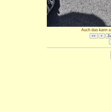
Auch das kann a
<<
<
Zu