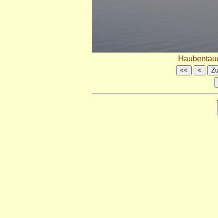
Haubentauc
<<
<
Zu